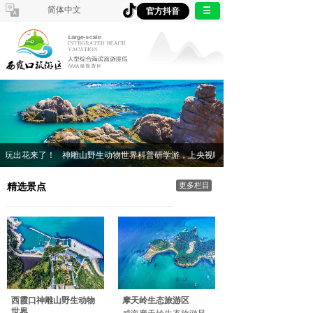
简体中文
官方抖音
然玩出花来了！
神雕山野生动物世界科普研学游，上央视啦！
精选景点
更多栏目
西霞口神雕山野生动物
摩天岭生态旅游区
世界