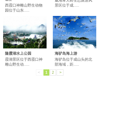
威海摩天岭生态旅游风
西霞口神雕山野生动物
景区位于成......
园位于山东......
隆霞湖水上公园
海驴岛海上游
霞湖景区位于西霞口神
海驴岛位于成山头的北
雕山野生动......
部海域，距......
<
1
2
>
关于我们
|
联系我们
隐私条款
|
免责声明
Copyright 2020 Powered by xixiakou.com 荣成市西霞
口动物园有限公司 All Rights Reserved.