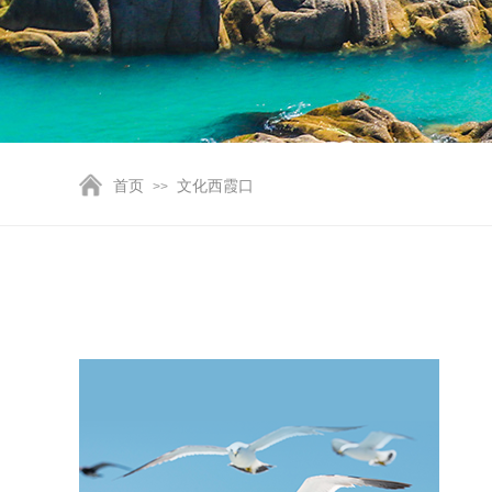
首页
文化西霞口
>>