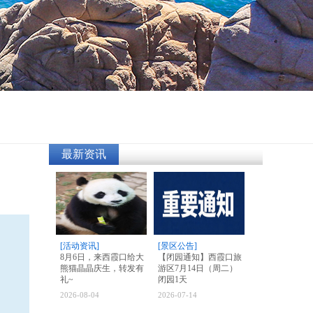
最新资讯
[活动资讯]
[景区公告]
8月6日，来西霞口给大
【闭园通知】西霞口旅
熊猫晶晶庆生，转发有
游区7月14日（周二）
礼~
闭园1天
2026-08-04
2026-07-14