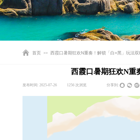
首页
西霞口暑期狂欢N重奏！解锁「白+黑」玩法双Bu
>>
西霞口暑期狂欢N重奏
发布时间:
2025-07-26
|
1256
次浏览
|
|
分享到: