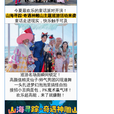
今夏最欢乐的童话派对开演！
山海寻踪·奇遇神雕山主题巡游活动来袭
童话走进现实，快乐触手可及
巡游名场面瞬间锁定！
高颜值
精灵仙子/帅气男团闪现邀舞
一头扎进
梦幻
泡泡里搞怪自拍
接招小丑捣蛋包，PK魔术赢气球！
欢乐超高能，来了就赚翻！