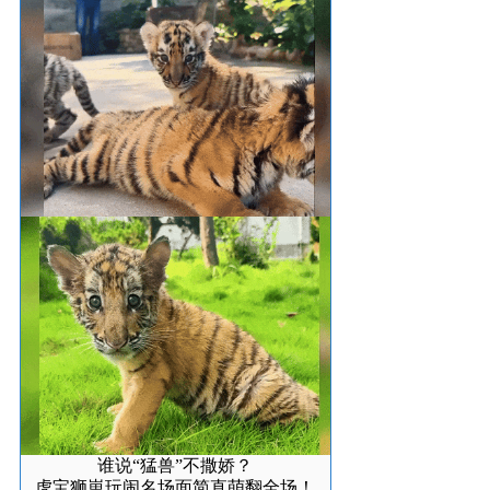
谁说“猛兽”不撒娇？
虎宝狮崽玩闹名场面简直萌翻全场！