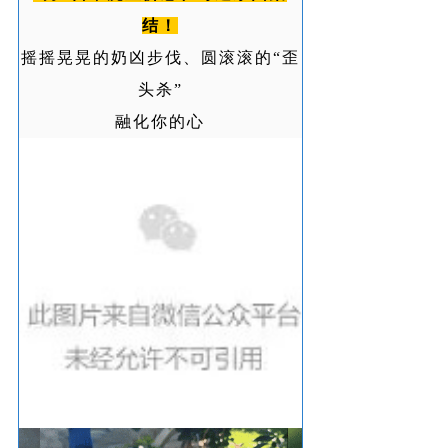
结！
摇摇晃晃的奶凶步伐、圆滚滚的“歪
头杀”
融化你的心