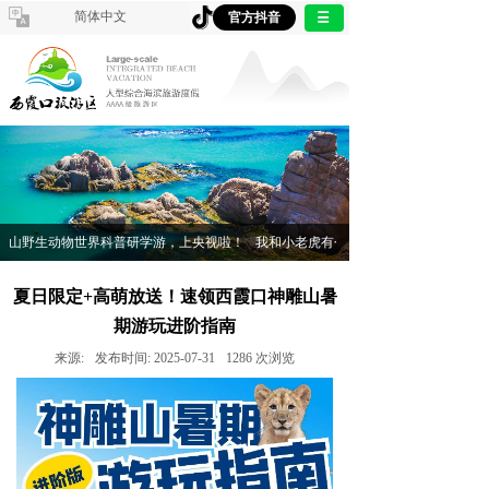
简体中文
官方抖音
山野生动物世界科普研学游，上央视啦！
我和小老虎有个约会——翠竹小学神雕山野
夏日限定+高萌放送！速领西霞口神雕山暑
期游玩进阶指南
来源:
发布时间:
2025-07-31
1286
次浏览