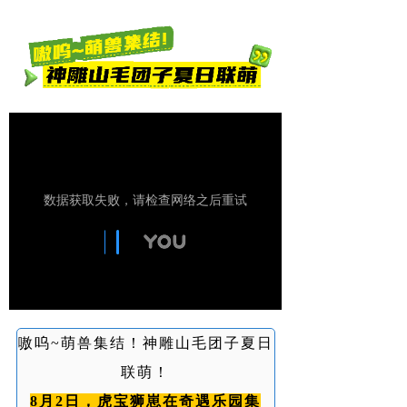
嗷呜~萌兽集结！神雕山毛团子夏日
联萌！
8月2日，
虎宝狮崽
在奇遇乐园集