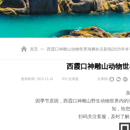
首页
西霞口神雕山动物世界海狮欢乐剧场2025年冬
>>
西霞口神雕山动物世
发布时间:
2025-11-24
|
853
次浏览
|
|
分享到:
因季节原因，西霞口神雕山野生动物世界内的海狮
知，给
扫码关注客服，及时了解景区动