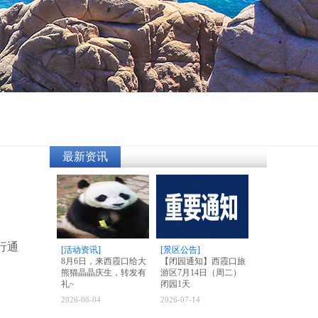
最新资讯
行通
[活动资讯]
[景区公告]
8月6日，来西霞口给大
【闭园通知】西霞口旅
熊猫晶晶庆生，转发有
游区7月14日（周二）
礼~
闭园1天
2026-08-04
2026-07-14