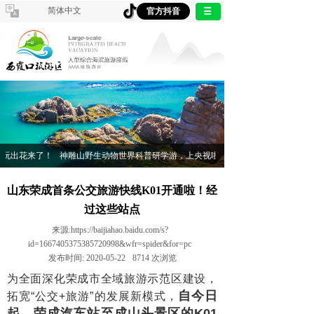
简体中文
官方抖音
玩出花来了！
神雕山野生动物世界科普研学游，上央视啦！
山东荣成首条公交旅游快线K01开通啦！经
过这些站点
来源:
https://baijiahao.baidu.com/s?
id=1667405375385720998&wfr=spider&for=pc
发布时间:
2020-05-22
8714
次浏览
为全面深化荣成市全域旅游示范区建设，
自今日
拓宽“公交+旅游”的发展新模式，
起，
荣成汽车站至成山头景区的K01